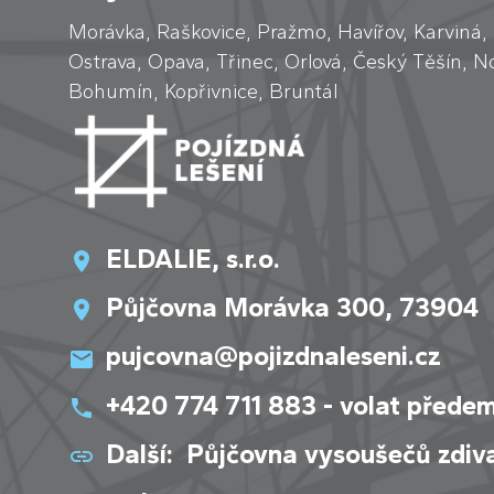
Morávka, Raškovice, Pražmo, Havířov, Karviná,
Ostrava, Opava, Třinec, Orlová, Český Těšín, No
Bohumín, Kopřivnice, Bruntál
ELDALIE, s.r.o.
Půjčovna Morávka 300, 73904
pujcovna@pojizdnaleseni.cz
+420 774 711 883 - volat přede
Další:
Půjčovna vysoušečů zdiv