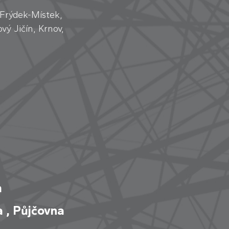
 Frýdek-Místek,
vý Jičín, Krnov,
m
a
,
Půjčovna