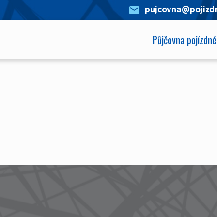
pujcovna@pojizdn
Půjčovna pojízdné