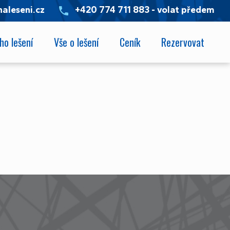
aleseni.cz
+420 774 711 883 - volat předem
ho lešení
Vše o lešení
Ceník
Rezervovat