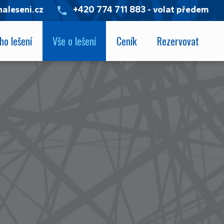
aleseni.cz
+420 774 711 883 - volat předem
ho lešení
Vše o lešení
Ceník
Rezervovat