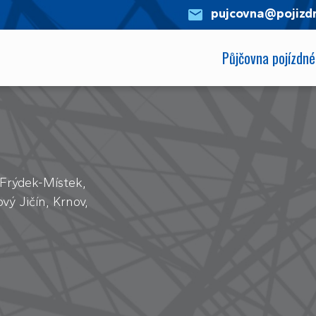
pujcovna@pojizdn
Půjčovna pojízdné
 Frýdek-Místek,
vý Jičín, Krnov,