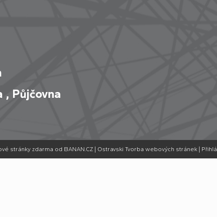
m
a
,
Půjčovna
vé stránky zdarma
od
BANAN.CZ
|
Ostravski Tvorba webových stránek
|
Přihlá