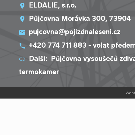
ELDALIE, s.r.o.
Půjčovna Morávka 300, 73904
pujcovna@pojizdnaleseni.cz
+420 774 711 883 - volat přede
Další:
Půjčovna vysoušečů zdiv
termokamer
Webo